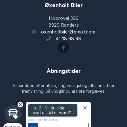
Øxenholt Biler
Læderrat
Hobrovej 399
8920 Randers
oxenholtbiler@gmail.com
Musikstreaming via bluetooth
41 18 68 98
Navigation
Nøglefri betjening
Åbningstider
Vi har åben efter aftale, ring venligst og aftal en tid for
Parkeringssensor bagved
fremvisning. Så undgår du at køre forgæves.
Parkeringssensor foran
Hej 🖐 Vil du vide,
Navigation
hvad din bil er værd?
3:10
-
oxenholtbiler.dk
Skiltegenkendelse
Biler til salg