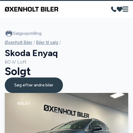
Salgsopstilling
Øxenholt Biler
/
Biler til salg
/
Skoda Enyaq
60 iV Loft
Solgt
Søg efter andre biler
SOLGT