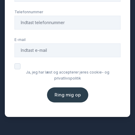
Telefonnummer
Fjernbetjent centrallås
Fuld LED forlygter
E-mail
Højdejusterbare forsæder
Ja, jeg har læst og accepterer jeres cookie- og
Infocenter
privatlivspolitik
Isofix
Ring mig op
Kørecomputer
LED kørelys