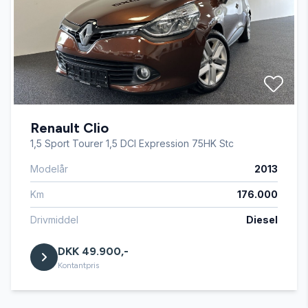
Automatisk fjernlys
Automatisk lys
Renault Clio
Automatisk nødbremse
1,5 Sport Tourer 1,5 DCI Expression 75HK Stc
Modelår
2013
Bakkamera
Km
176.000
Blind vinkel detektion
Drivmiddel
Diesel
DKK 49.900,-
Bluetooth
Kontantpris
Buet lys