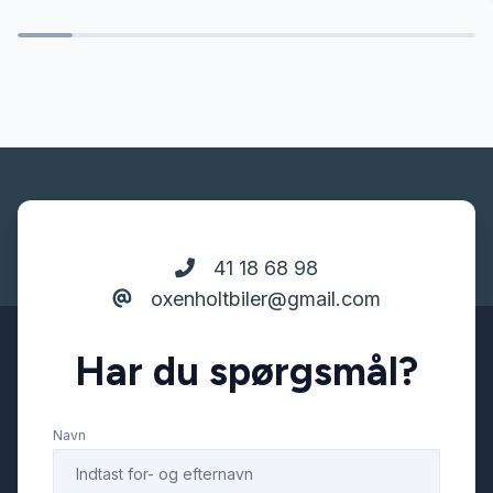
DAB radio
Delvis lædersæder
Digitalt cockpit
41 18 68 98
El-klapbare sidespejle med varme
oxenholtbiler@gmail.com
El-ruder x4
Har du spørgsmål?
Elektrisk bagagerum
Navn
Elektrisk parkeringsbremse