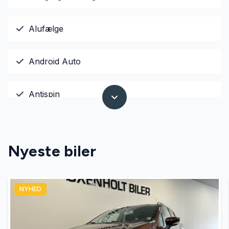
Alufælge
Android Auto
Antispin
Apple CarPlay
Nyeste biler
Armlæn
NYHED
Auto nedblændelig bakspejl
Automatgear