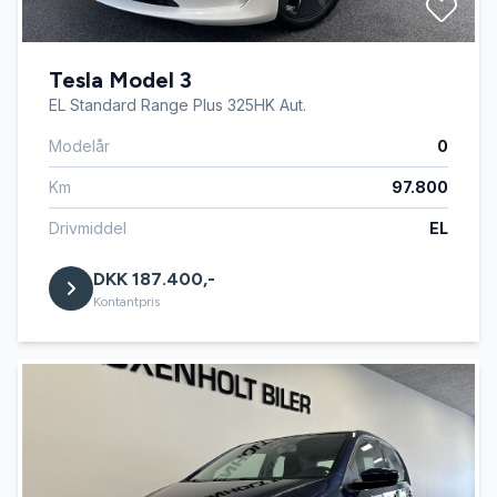
Tesla Model 3
EL Standard Range Plus 325HK Aut.
Modelår
0
Km
97.800
Drivmiddel
EL
DKK 187.400,-
Kontantpris