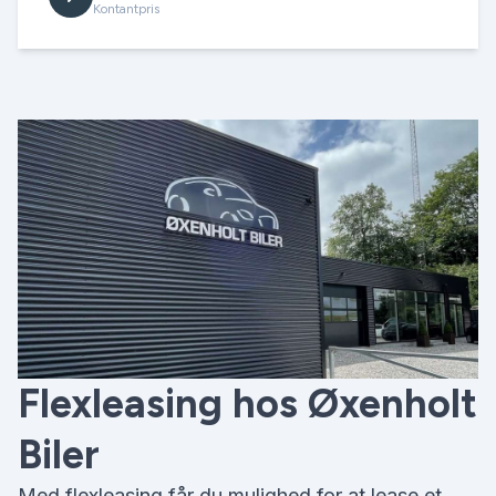
Kontantpris
Flexleasing hos Øxenholt
Biler
Med flexleasing får du mulighed for at lease et,