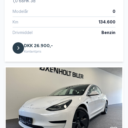
1,0 68HK 3d
Modelår
0
Km
134.600
Drivmiddel
Benzin
DKK 26.900,-
Kontantpris