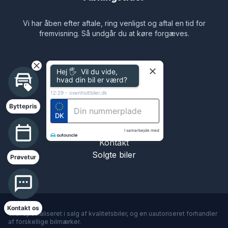
Vi har åben efter aftale, ring venligst og aftal en tid for
fremvisning. Så undgår du at køre forgæves.
Navigation
Hej 🖐 Vil du vide,
hvad din bil er værd?
Biler til salg
12:29
-
oxenholtbiler.dk
Byttebil
Byttepris
DK
Leasing
Finansiering
I samarbejde med
Kontakt
Solgte biler
Prøvetur
Kontakt os
Vi er specialiseret i salg af kvalitetsbiler, og en uautoriseret forhandler
4.7
af forskellige bilmærker.
12 Anmeldelser