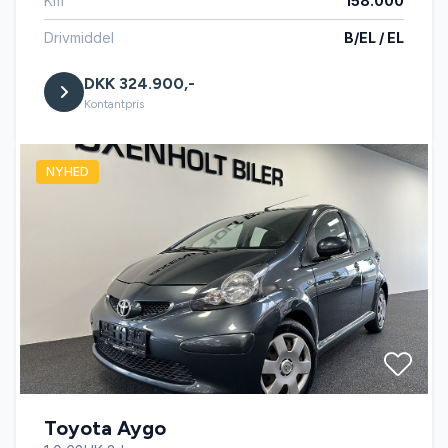
Km
158.000
Drivmiddel
B/EL / EL
DKK 324.900,-
Kontantpris
NYHED
Toyota Aygo