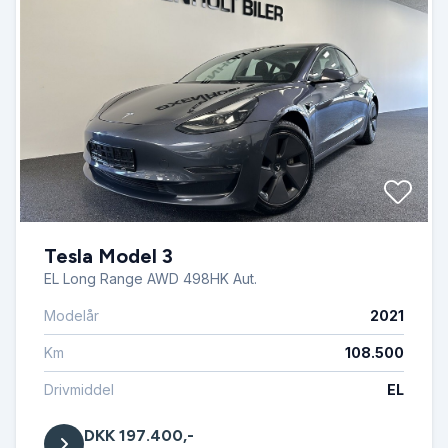
Tesla Model 3
EL Long Range AWD 498HK Aut.
Modelår
2021
Km
108.500
Drivmiddel
EL
DKK 197.400,-