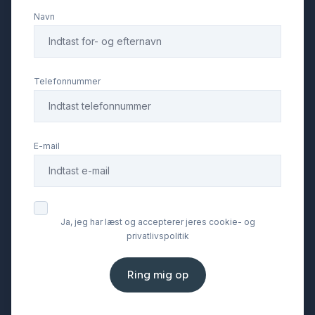
El-indstillelige forsæder
Navn
El-klapbare sidespejle med varme
Telefonnummer
El-ruder x4
Elektrisk bagagerum
E-mail
Elektrisk parkeringsbremse
Ja, jeg har læst og accepterer jeres cookie- og
Fjernbetjent centrallås
privatlivspolitik
Fuld LED forlygter
Ring mig op