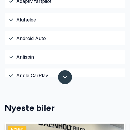
Adaptiv fartpilot
Alufælge
Android Auto
Antispin
Apple CarPlay
Armlæn
Nyeste biler
Auto nedblændelig bakspejl
NYHED