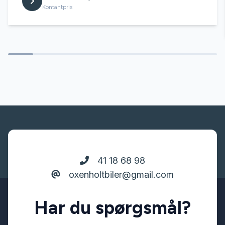
Bluetooth
Kontantpris
Buet lys
DAB radio
Delvis lædersæder
Digitalt cockpit
41 18 68 98
Dual zone klimaanlæg
oxenholtbiler@gmail.com
Dæktryksystem
Har du spørgsmål?