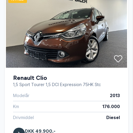
Auto. start/stop
Automatgear
Automatisk fjernlys
Automatisk lys
Renault Clio
Automatisk nødbremse
1,5 Sport Tourer 1,5 DCI Expression 75HK Stc
Modelår
2013
Bakkamera
Km
176.000
Blind vinkel detektion
Drivmiddel
Diesel
DKK 49.900,-