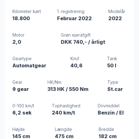
Kilometer kørt
1. registrering
Modelår
18.800
Februar 2022
2022
Motor
Grøn ejerafgift
2,0
DKK 740,-
/ årligt
Geartype
Km/l
Tank
Automatgear
40,6
50 l
Gear
HK/Nm
Type
9 gear
313 HK
/ 550 Nm
St.car
0-100 km/t
Tophastighed
Drivmiddel
6,2 sek
240 km/t
Benzin / El
Højde
Længde
Bredde
145 cm
475 cm
182 cm