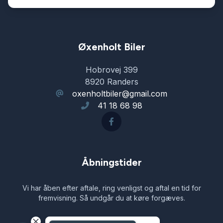
Infocenter
Isofix
Øxenholt Biler
Kabinevarmer
Hobrovej 399
8920 Randers
oxenholtbiler@gmail.com
Kamera 360 grader
41 18 68 98
Kørecomputer
LED kørelys
Åbningstider
Vi har åben efter aftale, ring venligst og aftal en tid for
Læderrat
fremvisning. Så undgår du at køre forgæves.